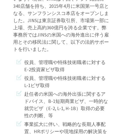
340店舗を持ち、2015年4月に米国第一号店と
なる、サンフランシスコ本店をオープンしま
した。JINSは東京証券取引所、市場第一部に
上場、売上高約360億円を誇る企業です。弊
事務所ではJINSの米国への海外進出に伴う雇
用とその移民法に関して、以下の法的サポー
トを行いました。
役員、管理職や特殊技術職者に対する
E-2投資家ビザ取得
役員、管理職や特殊技術職者に対する
L-1ビザ取得
赴任者の米国への海外出張に関するア
ドバイス、B-1短期商業ビザ、一時的な
就労ビザ（E-2, L-1, H-1B）取得の必要
性の判断、等
事業拡大に伴い、戦略的な長期人事配
置、HRポリシーや現地採用の解決策を