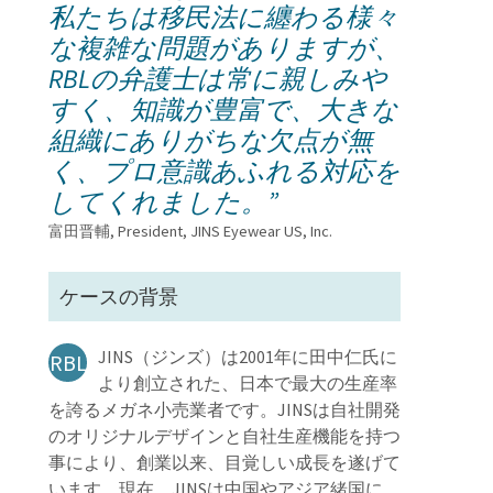
私たちは移民法に纏わる様々
な複雑な問題がありますが、
RBLの弁護士は常に親しみや
すく、知識が豊富で、大きな
組織にありがちな欠点が無
く、プロ意識あふれる対応を
してくれました。”
富田晋輔, President, JINS Eyewear US, Inc.
ケースの背景
JINS（ジンズ）は2001年に田中仁氏に
RBL
より創立された、日本で最大の生産率
を誇るメガネ小売業者です。JINSは自社開発
のオリジナルデザインと自社生産機能を持つ
事により、創業以来、目覚しい成長を遂げて
います。現在、JINSは中国やアジア緒国に